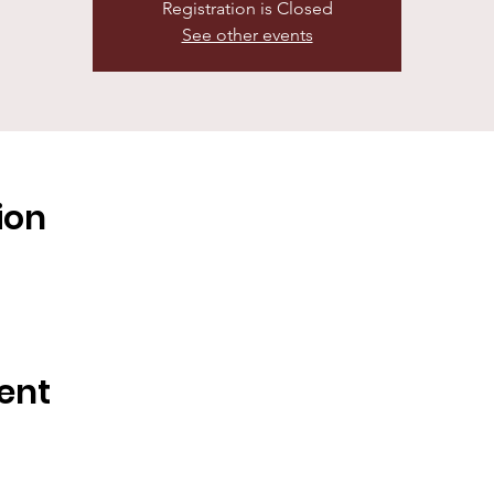
Registration is Closed
See other events
ion
ent