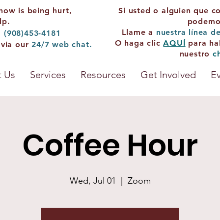
now is being hurt,
Si usted o alguien que c
lp.
podemos
Llame a
nuestra línea d
: (908)453-4181
O haga clic
AQUÍ
para ha
 via our
24/7
web chat.
nuestro
c
 Us
Services
Resources
Get Involved
E
Coffee Hour
Wed, Jul 01
  |  
Zoom